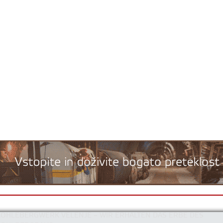
KOHLEBERGWERK VELENJE – WIR ERHALTEN DAS ERBE DES