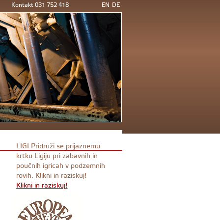
Kontakt 031 752 418
EN
DE
LIGI Pridruži se prijaznemu
krtku Ligiju pri zabavnih in
poučnih igricah v podzemnih
rovih. Klikni in raziskuj!
Klikni in raziskuj!