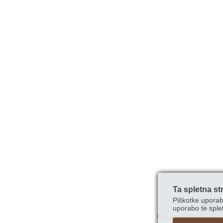
Ta spletna st
Piškotke uporab
uporabo te splet
Obiščite nas tudi na