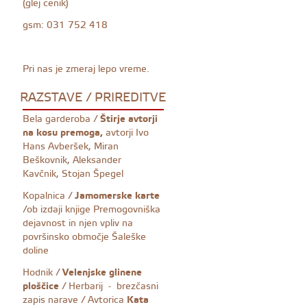
(glej cenik)
gsm: 031 752 418
Pri nas je zmeraj lepo vreme.
RAZSTAVE / PRIREDITVE
Bela garderoba /
Štirje avtorji
na kosu premoga,
avtorji Ivo
Hans Avberšek, Miran
Beškovnik, Aleksander
Kavčnik, Stojan Špegel
Kopalnica /
Jamomerske karte
/ob izdaji knjige Premogovniška
dejavnost in njen vpliv na
površinsko območje Šaleške
doline
Hodnik /
Velenjske glinene
ploščice
/ Herbarij - brezčasni
zapis narave / Avtorica
Kata