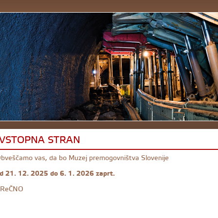
VSTOPNA STRAN
bveščamo vas, da bo Muzej premogovništva Slovenije
d 21. 12. 2025 do 6. 1. 2026 zaprt.
ReČNO