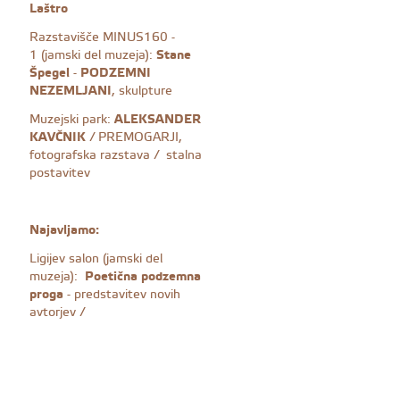
Laštro
Razstavišče MINUS160 -
1 (jamski del muzeja):
Stane
Špegel
-
PODZEMNI
NEZEMLJANI
, skulpture
Muzejski park:
ALEKSANDER
KAVČNIK
/ PREMOGARJI,
fotografska razstava / stalna
postavitev
Najavljamo:
Ligijev salon (jamski del
muzeja):
Poetična podzemna
proga
- predstavitev novih
avtorjev /