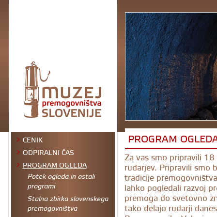
PROGRAM OGLED
CENIK
ODPIRALNI ČAS
Za vas smo pripravili 18 
PROGRAM OGLEDA
rudarjev. Pripravili smo
tradicije premogovništva
Potek ogleda in ostali
lahko pogledali razvoj 
programi
premoga do svetovno z
Stalna zbirka slovenskega
tako delajo rudarji dane
premogovništva