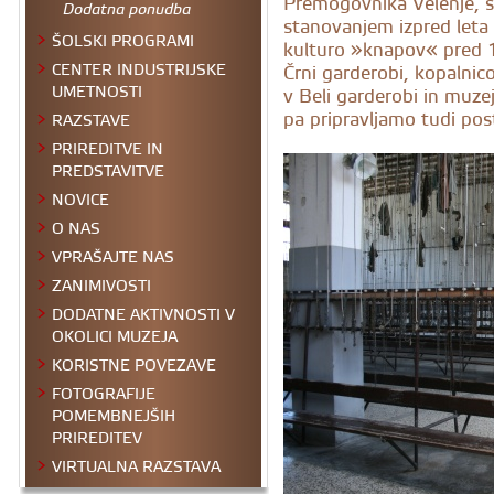
Premogovnika Velenje, s
Dodatna ponudba
stanovanjem izpred leta
ŠOLSKI PROGRAMI
kulturo »knapov« pred 1
CENTER INDUSTRIJSKE
Črni garderobi, kopalnic
UMETNOSTI
v Beli garderobi in muze
pa pripravljamo tudi pos
RAZSTAVE
PRIREDITVE IN
PREDSTAVITVE
NOVICE
O NAS
VPRAŠAJTE NAS
ZANIMIVOSTI
DODATNE AKTIVNOSTI V
OKOLICI MUZEJA
KORISTNE POVEZAVE
FOTOGRAFIJE
POMEMBNEJŠIH
PRIREDITEV
VIRTUALNA RAZSTAVA