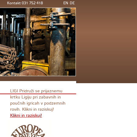
Kontakt 031 752 418
EN
DE
LIGI Pridruži se prijaznemu
krtku Ligiju pri zabavnih in
poučnih igricah v podzemnih
rovih. Klikni in raziskuj!
Klikni in raziskuj!