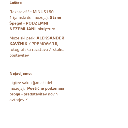
Laštro
Razstavišče MINUS160 -
1 (jamski del muzeja):
Stane
Špegel
-
PODZEMNI
NEZEMLJANI
, skulpture
Muzejski park:
ALEKSANDER
KAVČNIK
/ PREMOGARJI,
fotografska razstava / stalna
postavitev
Najavljamo:
Ligijev salon (jamski del
muzeja):
Poetična podzemna
proga
- predstavitev novih
avtorjev /