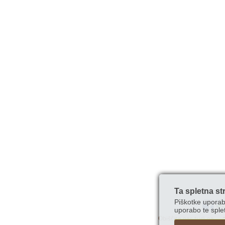
Ta spletna st
Piškotke uporab
uporabo te splet
Obiščite nas tudi na