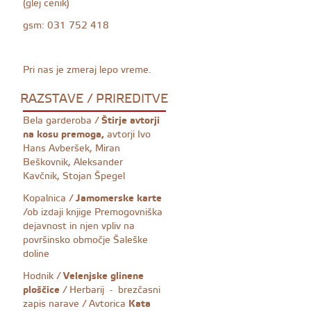
(glej cenik)
gsm: 031 752 418
Pri nas je zmeraj lepo vreme.
RAZSTAVE / PRIREDITVE
Bela garderoba /
Štirje avtorji
na kosu premoga,
avtorji Ivo
Hans Avberšek, Miran
Beškovnik, Aleksander
Kavčnik, Stojan Špegel
Kopalnica /
Jamomerske karte
/ob izdaji knjige Premogovniška
dejavnost in njen vpliv na
površinsko območje Šaleške
doline
Hodnik /
Velenjske glinene
ploščice
/ Herbarij - brezčasni
zapis narave / Avtorica
Kata