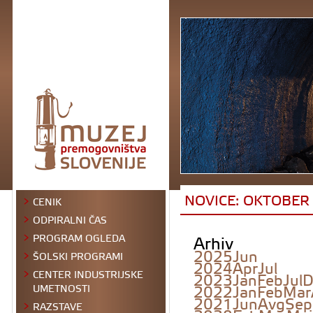
NOVICE: OKTOBER
CENIK
ODPIRALNI ČAS
Arhiv
PROGRAM OGLEDA
2025
Jun
ŠOLSKI PROGRAMI
2024
Apr
Jul
CENTER INDUSTRIJSKE
2023
Jan
Feb
Jul
D
2022
Jan
Feb
Mar
UMETNOSTI
2021
Jun
Avg
Sep
RAZSTAVE