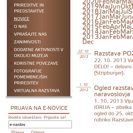
2020
Feb
Mar
Maj
2019
Maj
Jun
Okt
PRIREDITVE IN
2018
Jan
Maj
Jul
S
PREDSTAVITVE
2017
Jan
Mar
Jun
NOVICE
2016
Jan
Feb
Maj
2015
Feb
Apr
Maj
O NAS
2014
Jan
Feb
Mar
VPRAŠAJTE NAS
2013
Jan
Feb
Mar
Dec
ZANIMIVOSTI
DODATNE AKTIVNOSTI V
Razstava PO
22. 10.
OKOLICI MUZEJA
2013
22. 10. 2013
Va
KORISTNE POVEZAVE
DELO! – delovni st
FOTOGRAFIJE
(Stripburger).
POMEMBNEJŠIH
PRIREDITEV
Ogled razstave
1. 10.
VIRTUALNA RAZSTAVA
2013
naravoslovja
1. 10. 2013
Vlju
IDRIJA – zibelka
PRIJAVA NA E-NOVICE
ogled do 25. okt
Bodite obveščeni. Prijavite se!
rubriko Razstave