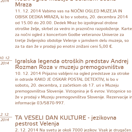
2014
Mraza
11. 12. 2014
Vabimo vas na NOČNI OGLED MUZEJA IN
OBISK DEDKA MRAZA, ki bo v soboto, 20. decembra 2014
od 15.00 do 20.00. Dedek Mraz bo izpolnjeval drobne
otroške želje, skrbel za vedro in praznično razpoloženje. Karte
za nočni ogled z koncertom Godbe veteranov Univerze za
tretje življenjsko obdobje Velenje v jamskem delu muzeja, so
za ta dan že v prodaji po enotni znižani ceni 5,00 €.
Igralska legenda otroških predstav Andrej
10. 12.
2014
Rozman Roza v muzeju premogovništva
10. 12. 2014
Prijazno vabljeni na ogled predstave za otroke
in odrasle KAKO JE OSKAR POSTAL DETEKTIV, ki bo v
soboto, 20. decembra, z začetkom ob 17. uri v Muzeju
premogovništva Slovenije. Vstopnina je 6 evrov. Vstopnice so
že v prodaji v Muzeju premogovništva Slovenije. Rezervacije i
informacije 03/5870-997.
TA VESELI DAN KULTURE - jezikovna
2. 12.
2014
pestrost Velenja
2. 12. 2014
Na svetu je okoli 7000 jezikov. Vsak je drugačen