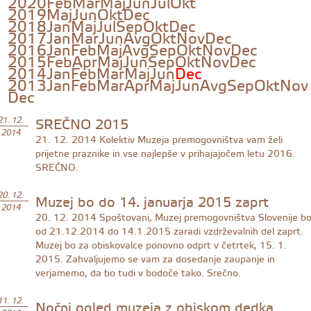
2020
Feb
Mar
Maj
Jun
Jul
Okt
2019
Maj
Jun
Okt
Dec
2018
Jan
Maj
Jul
Sep
Okt
Dec
2017
Jan
Mar
Jun
Avg
Okt
Nov
Dec
2016
Jan
Feb
Maj
Avg
Sep
Okt
Nov
Dec
2015
Feb
Apr
Maj
Jun
Sep
Okt
Nov
Dec
2014
Jan
Feb
Mar
Maj
Jun
Dec
2013
Jan
Feb
Mar
Apr
Maj
Jun
Avg
Sep
Okt
Nov
Dec
SREČNO 2015
21. 12.
2014
21. 12. 2014
Kolektiv Muzeja premogovništva vam želi
prijetne praznike in vse najlepše v prihajajočem letu 2016.
SREČNO.
Muzej bo do 14. januarja 2015 zaprt
20. 12.
2014
20. 12. 2014
Spoštovani, Muzej premogovništva Slovenije b
od 21.12.2014 do 14.1.2015 zaradi vzdrževalnih del zaprt.
Muzej bo za obiskovalce ponovno odprt v četrtek, 15. 1.
2015. Zahvaljujemo se vam za dosedanje zaupanje in
verjamemo, da bo tudi v bodoče tako. Srečno.
Nočni ogled muzeja z obiskom dedka
11. 12.