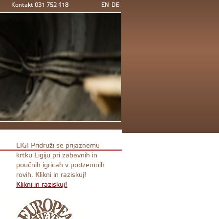
Kontakt 031 752 418
EN
DE
LIGI Pridruži se prijaznemu
krtku Ligiju pri zabavnih in
poučnih igricah v podzemnih
rovih. Klikni in raziskuj!
Klikni in raziskuj!