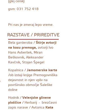
(glej cenik)
gsm: 031 752 418
Pri nas je zmeraj lepo vreme.
RAZSTAVE / PRIREDITVE
Bela garderoba /
Štirje avtorji
na kosu premoga,
avtorji Ivo
Hans Avberšek, Miran
Beškovnik, Aleksander
Kavčnik, Stojan Špegel
Kopalnica /
Jamomerske karte
/ob izdaji knjige Premogovniška
dejavnost in njen vpliv na
n
površinsko območje Šaleške
doline
Hodnik /
Velenjske glinene
ploščice
/ Herbarij - brezčasni
zapis narave / Avtorica
Kata
.