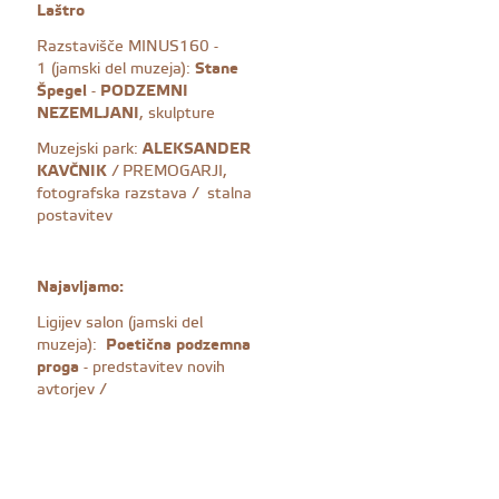
Laštro
Razstavišče MINUS160 -
0
1 (jamski del muzeja):
Stane
Špegel
-
PODZEMNI
NEZEMLJANI
, skulpture
Muzejski park:
ALEKSANDER
KAVČNIK
/ PREMOGARJI,
fotografska razstava / stalna
postavitev
Najavljamo:
Ligijev salon (jamski del
muzeja):
Poetična podzemna
proga
- predstavitev novih
avtorjev /