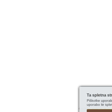
Ta spletna st
Piškotke uporab
uporabo te splet
Obiščite nas tudi na