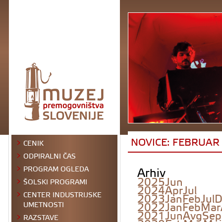
NOVICE: FEBRUAR
CENIK
ODPIRALNI ČAS
Arhiv
PROGRAM OGLEDA
2025
Jun
ŠOLSKI PROGRAMI
2024
Apr
Jul
CENTER INDUSTRIJSKE
2023
Jan
Feb
Jul
D
2022
Jan
Feb
Mar
UMETNOSTI
2021
Jun
Avg
Sep
RAZSTAVE