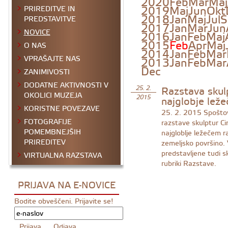
2020
Feb
Mar
Maj
2019
Maj
Jun
Okt
PRIREDITVE IN
2018
Jan
Maj
Jul
S
PREDSTAVITVE
2017
Jan
Mar
Jun
NOVICE
2016
Jan
Feb
Maj
2015
Feb
Apr
Maj
O NAS
2014
Jan
Feb
Mar
VPRAŠAJTE NAS
2013
Jan
Feb
Mar
Dec
ZANIMIVOSTI
DODATNE AKTIVNOSTI V
Razstava skulp
25. 2.
OKOLICI MUZEJA
najglobje leže
2015
KORISTNE POVEZAVE
25. 2. 2015
Spoštov
FOTOGRAFIJE
razstave skulptur Ci
POMEMBNEJŠIH
najgloblje ležečem r
PRIREDITEV
zemeljsko površino. 
predstavljene tudi sk
VIRTUALNA RAZSTAVA
rubriki Razstave.
PRIJAVA NA E-NOVICE
Bodite obveščeni. Prijavite se!