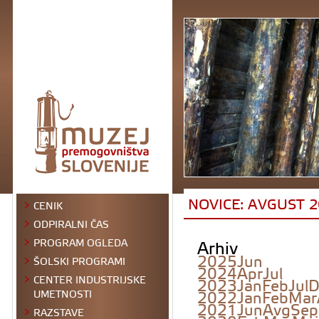
NOVICE: AVGUST 2
CENIK
ODPIRALNI ČAS
Arhiv
PROGRAM OGLEDA
2025
Jun
ŠOLSKI PROGRAMI
2024
Apr
Jul
CENTER INDUSTRIJSKE
2023
Jan
Feb
Jul
D
2022
Jan
Feb
Mar
UMETNOSTI
2021
Jun
Avg
Sep
RAZSTAVE