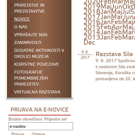
2020
Feb
Mar
Maj
2019
Maj
Jun
Okt
PRIREDITVE IN
2018
Jan
Maj
Jul
S
PREDSTAVITVE
2017
Jan
Mar
Jun
NOVICE
2016
Jan
Feb
Maj
2015
Feb
Apr
Maj
O NAS
2014
Jan
Feb
Mar
VPRAŠAJTE NAS
2013
Jan
Feb
Mar
Dec
ZANIMIVOSTI
DODATNE AKTIVNOSTI V
Razstava Sila 
9. 8.
OKOLICI MUZEJA
2017
9. 8. 2017
Spoštovan
KORISTNE POVEZAVE
z naslovom Sila zvo
FOTOGRAFIJE
Slovenije, Koroška c
POMEMBNEJŠIH
postavljena ob 20. l
PRIREDITEV
VIRTUALNA RAZSTAVA
PRIJAVA NA E-NOVICE
Bodite obveščeni. Prijavite se!