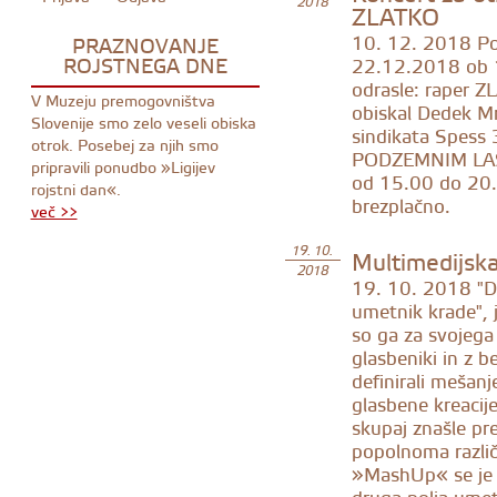
2018
ZLATKO
10. 12. 2018
Po
PRAZNOVANJE
ROJSTNEGA DNE
22.12.2018 ob 1
odrasle: raper Z
V Muzeju premogovništva
obiskal Dedek Mr
Slovenije smo zelo veseli obiska
sindikata Spes
otrok. Posebej za njih smo
PODZEMNIM LAS
pripravili ponudbo »Ligijev
od 15.00 do 20.0
rojstni dan«.
brezplačno.
več >>
Multimedijsk
19. 10.
2018
19. 10. 2018
"D
umetnik krade", j
so ga za svojega 
glasbeniki in z
definirali mešanj
glasbene kreacije
skupaj znašle pre
popolnoma različn
»MashUp« se je v 