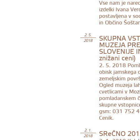
Vse nam je nared
izdelki Ivana Ver
postavljena v so
in Občino Šoštan
SKUPNA VST
2. 5.
2018
MUZEJA PR
SLOVENIJE I
znižani ceni)
2. 5. 2018
Pomla
obisk jamskega d
zemeljskim površj
Ogled muzeja la
cvetlicami v Mozi
pomladanskem čas
skupne vstopnice
gsm: 031 752 41
Cenik.
SReČNO 201
2. 1.
2018