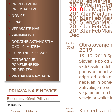
2020
Feb
Mar
Maj
2019
Maj
Jun
Okt
PRIREDITVE IN
2018
Jan
Maj
Jul
S
PREDSTAVITVE
2017
Jan
Mar
Jun
NOVICE
2016
Jan
Feb
Maj
2015
Feb
Apr
Maj
O NAS
2014
Jan
Feb
Mar
VPRAŠAJTE NAS
2013
Jan
Feb
Mar
Dec
ZANIMIVOSTI
DODATNE AKTIVNOSTI V
Obratovanje 
19. 12.
OKOLICI MUZEJA
2019
2018
KORISTNE POVEZAVE
19. 12. 2018
Sp
FOTOGRAFIJE
Slovenije bo od
POMEMBNEJŠIH
vzdrževalnih del
PRIREDITEV
ponovno odprt v
VIRTUALNA RAZSTAVA
odprt od torka 
nedeljah in poned
Zahvaljujemo se
PRIJAVA NA E-NOVICE
verjamemo, da b
vesele praznike 
Bodite obveščeni. Prijavite se!
Koncert za ot
10. 12.