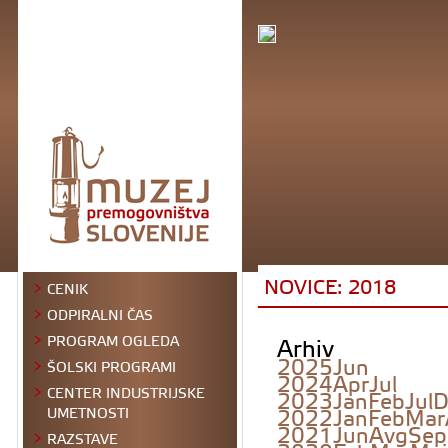
NOVICE: 2018
CENIK
ODPIRALNI ČAS
Arhiv
PROGRAM OGLEDA
2025
Jun
ŠOLSKI PROGRAMI
2024
Apr
Jul
CENTER INDUSTRIJSKE
2023
Jan
Feb
Jul
D
2022
Jan
Feb
Mar
UMETNOSTI
2021
Jun
Avg
Sep
RAZSTAVE