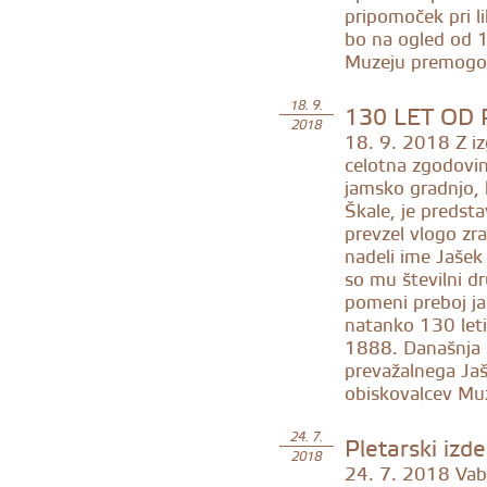
pripomoček pri li
bo na ogled od 1
Muzeju premogovn
130 LET OD
18. 9.
2018
18. 9. 2018
Z iz
celotna zgodovi
jamsko gradnjo, 
Škale, je predstav
prevzel vlogo zr
nadeli ime Jašek 
so mu številni 
pomeni preboj jaš
natanko 130 leti
1888. Današnja 
prevažalnega Jašk
obiskovalcev Mu
Pletarski izd
24. 7.
2018
24. 7. 2018
Vabl