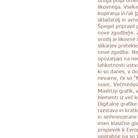
druga polja umet
likovnega. Vsek
kopiranja in/ali (
skladatelj in avt
Špegel pripravil 
nove zgodbe)«. Z
orodij je likovne
slikarjev pretekle
nove zgodbe. Nek
opozarjajo na ne
lahkotnosti ustv
ki so danes, v d
nevarne, če so “
novic. Večmedijsk
MashUp grafik, v 
elementi iz več k
Digitalne grafike
razstava in krat
in sinhronizirane
imen klasične gl
prispevek k Evro
uporabne pa so tu