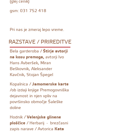
(glej cenik)
gsm: 031 752 418
Pri nas je zmeraj lepo vreme.
RAZSTAVE / PRIREDITVE
Bela garderoba /
Štirje avtorji
na kosu premoga,
avtorji Ivo
Hans Avberšek, Miran
Beškovnik, Aleksander
Kavčnik, Stojan Špegel
Kopalnica /
Jamomerske karte
/ob izdaji knjige Premogovniška
dejavnost in njen vpliv na
površinsko območje Šaleške
doline
Hodnik /
Velenjske glinene
ploščice
/ Herbarij - brezčasni
zapis narave / Avtorica
Kata