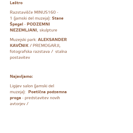
Laštro
Razstavišče MINUS160 -
1 (jamski del muzeja):
Stane
Špegel
-
PODZEMNI
NEZEMLJANI
, skulpture
Muzejski park:
ALEKSANDER
KAVČNIK
/ PREMOGARJI,
fotografska razstava / stalna
postavitev
Najavljamo:
Ligijev salon (jamski del
muzeja):
Poetična podzemna
proga
- predstavitev novih
avtorjev /