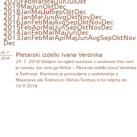
2020
Feb
Mar
Maj
Jun
Jul
Okt
2019
Maj
Jun
Okt
Dec
2018
Jan
Maj
Jul
Sep
Okt
Dec
2017
Jan
Mar
Jun
Avg
Okt
Nov
Dec
2016
Jan
Feb
Maj
Avg
Sep
Okt
Nov
Dec
2015
Feb
Apr
Maj
Jun
Sep
Okt
Nov
Dec
2014
Jan
Feb
Mar
Maj
Jun
Dec
2013
Jan
Feb
Mar
Apr
Maj
Jun
Avg
Sep
Okt
Nov
Dec
Pletarski izdelki Ivana Verdnika
24. 7.
2018
24. 7. 2018
Vabljeni na ogled razstave z naslovom Vse nam
je naredu, kar smo ga fehtal – Pletarski izdelki Ivana Verdnika
iz Šoštanja. Razstava je postavljena v sodelovanju z
Mayerjeva vila Šoštanj in Občino Šoštanj in bo odprta do
10.9.2018.