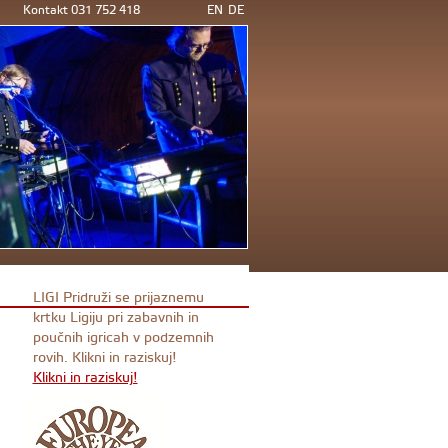
Kontakt 031 752 418
EN
DE
LIGI Pridruži se prijaznemu
krtku Ligiju pri zabavnih in
poučnih igricah v podzemnih
rovih. Klikni in raziskuj!
Klikni in raziskuj!