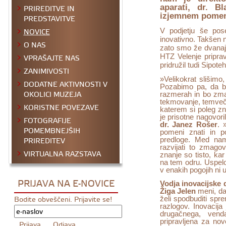
PRIREDITVE IN
aparati, dr. Bl
izjemnem pomenu
PREDSTAVITVE
NOVICE
V podjetju še pose
inovativno. Takšen 
O NAS
zato smo že dvanaj
VPRAŠAJTE NAS
HTZ Velenje pripravi
pridružil tudi Sipoteh
ZANIMIVOSTI
»Velikokrat slišimo, 
DODATNE AKTIVNOSTI V
Pozabimo pa, da bo
OKOLICI MUZEJA
razmerah in bo zma
tekmovanje, temveč
KORISTNE POVEZAVE
katerem si poleg zn
je prisotne nagovoril
FOTOGRAFIJE
dr. Janez Rošer
. 
POMEMBNEJŠIH
pomeni znati in po
PRIREDITEV
predloge. Med nam
razvijati to zmago
VIRTUALNA RAZSTAVA
znanje so tisto, ka
na tem odru. Uspelo
v enakih pogojih ni u
PRIJAVA NA E-NOVICE
Vodja inovacijske 
Žiga Jelen
meni, da
Bodite obveščeni. Prijavite se!
želi spodbuditi spr
razlogov. Inovacija 
drugačnega, vend
pripravljena za nov