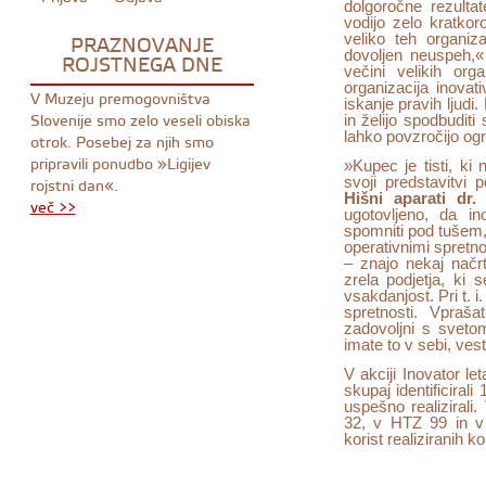
dolgoročne rezultat
vodijo zelo kratkor
PRAZNOVANJE
veliko teh organiza
ROJSTNEGA DNE
dovoljen neuspeh,«
večini velikih org
organizacija inovat
V Muzeju premogovništva
iskanje pravih ljudi
Slovenije smo zelo veseli obiska
in želijo spodbudit
otrok. Posebej za njih smo
lahko povzročijo o
pripravili ponudbo »Ligijev
»Kupec je tisti, ki
rojstni dan«.
svoji predstavitvi 
Hišni aparati
dr.
več >>
ugotovljeno, da i
spomniti pod tušem, 
operativnimi spretno
– znajo nekaj načrto
zrela podjetja, ki s
vsakdanjost. Pri t. i
spretnosti. Vpraša
zadovoljni s svetom
imate to v sebi, vest
V akciji Inovator l
skupaj identificirali
uspešno realizirali.
32, v HTZ 99 in v 
korist realiziranih k