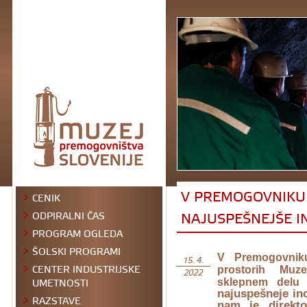
V PREMOGOVNIKU 
CENIK
NAJUSPEŠNEJŠE I
ODPIRALNI ČAS
PROGRAM OGLEDA
ŠOLSKI PROGRAMI
V Premogovnik
15. 4.
CENTER INDUSTRIJSKE
prostorih Muz
2022
UMETNOSTI
sklepnem delu a
najuspešneje ino
RAZSTAVE
nam je direkto