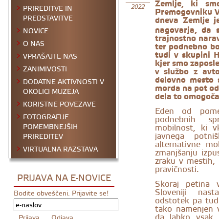
Zemlje, ki sm
PRIREDITVE IN
2022
Premogovniku Ve
PREDSTAVITVE
dneva Zemlje 
nagovarja, da 
NOVICE
trajnostno narav
O NAS
ter podnebno bo
tudi v skupini 
VPRAŠAJTE NAS
kjer smo zaposle
ZANIMIVOSTI
v službo z avt
delovno mesto 
DODATNE AKTIVNOSTI V
morda na pot odp
OKOLICI MUZEJA
dela to omogoča
KORISTNE POVEZAVE
Eden od pomem
FOTOGRAFIJE
podnebnih sp
mobilnost, ki v
POMEMBNEJŠIH
javnega potni
PRIREDITEV
alternativne mo
VIRTUALNA RAZSTAVA
zmanjšanju izpu
zraku v mestih, 
pravičnosti.
PRIJAVA NA E-NOVICE
Skoraj petina 
Sloveniji nast
Bodite obveščeni. Prijavite se!
odstotek pa tud
tako namenjen 
da lahko vsak