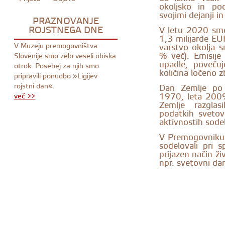
okoljsko in po
svojimi dejanji in
PRAZNOVANJE
ROJSTNEGA DNE
V letu 2020 smo 
1,3 milijarde EU
V Muzeju premogovništva
varstvo okolja 
% več). Emisije
Slovenije smo zelo veseli obiska
upadle, povečuj
otrok. Posebej za njih smo
količina ločeno 
pripravili ponudbo »Ligijev
rojstni dan«.
Dan Zemlje po
1970, leta 2009
več >>
Zemlje razgla
podatkih sveto
aktivnostih sodel
V Premogovniku 
sodelovali pri 
prijazen način živ
npr. svetovni da