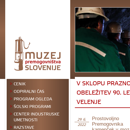
V SKLOPU PRAZN
CENIK
OBELEŽITEV 90. L
ODPIRALNI ČAS
PROGRAM OGLEDA
VELENJE
ŠOLSKI PROGRAMI
CENTER INDUSTRIJSKE
Prostovoljno 
UMETNOSTI
29. 6.
Premogovnika
2022
RAZSTAVE
kamenček v moza