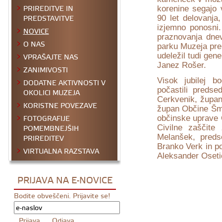
PRIREDITVE IN
korenine segajo 
PREDSTAVITVE
90 let delovanj
izjemno ponosni.
NOVICE
praznovanja dnev
O NAS
parku Muzeja pre
VPRAŠAJTE NAS
udeležil tudi gen
Janez Rošer.
ZANIMIVOSTI
Visok jubilej 
DODATNE AKTIVNOSTI V
počastili preds
OKOLICI MUZEJA
Cerkvenik, župan
KORISTNE POVEZAVE
župan Občine Šma
FOTOGRAFIJE
občinske uprave 
POMEMBNEJŠIH
Civilne zaščite
PRIREDITEV
Melanšek, preds
Branko Verk in p
VIRTUALNA RAZSTAVA
Aleksander Oseti
PRIJAVA NA E-NOVICE
Bodite obveščeni. Prijavite se!