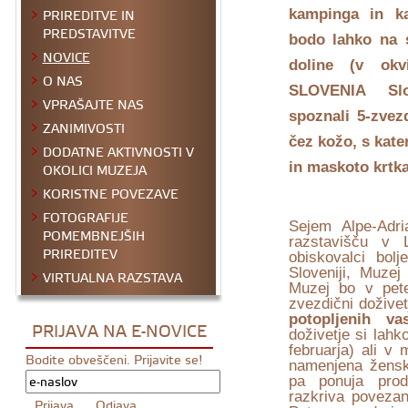
PRIREDITVE IN
kampinga in ka
PREDSTAVITVE
bodo lahko
na 
NOVICE
doline (v okv
O NAS
SLOVENIA Slov
VPRAŠAJTE NAS
spoznali 5-zvez
ZANIMIVOSTI
čez kožo, s kate
DODATNE AKTIVNOSTI V
OKOLICI MUZEJA
in maskoto krtka
KORISTNE POVEZAVE
FOTOGRAFIJE
Sejem Alpe-Adr
POMEMBNEJŠIH
razstavišču v L
PRIREDITEV
obiskovalci bol
Sloveniji, Muzej
VIRTUALNA RAZSTAVA
Muzej bo v pete
zvezdični doživet
potopljenih vas
PRIJAVA NA E-NOVICE
doživetje si lahk
februarja) ali v
Bodite obveščeni. Prijavite se!
namenjena žensk
pa ponuja pro
razkriva povezan