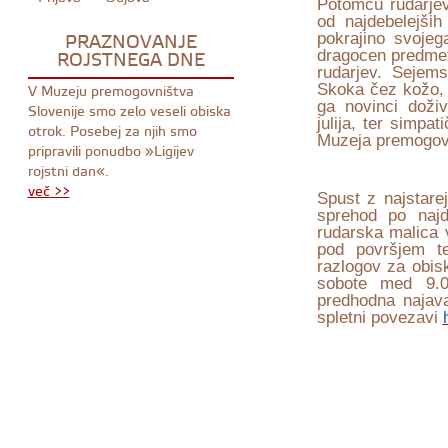
Potomcu rudarjev
od najdebelejši
PRAZNOVANJE
pokrajino svojeg
ROJSTNEGA DNE
dragocen predmet
rudarjev. Sejems
V Muzeju premogovništva
Skoka čez kožo,
ga novinci doživ
Slovenije smo zelo veseli obiska
julija, ter simp
otrok. Posebej za njih smo
Muzeja premogovni
pripravili ponudbo »Ligijev
rojstni dan«.
več >>
Spust
z najstare
sprehod po najd
rudarska malica v
pod površjem te
razlogov za obis
sobote med 9.0
predhodna najav
spletni povezavi