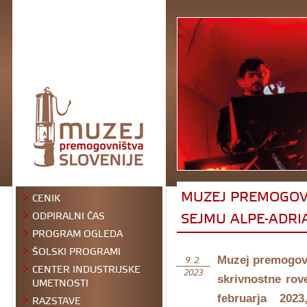
MUZEJ PREMOGOVN
CENIK
SEJMU ALPE-ADRI
ODPIRALNI ČAS
PROGRAM OGLEDA
ŠOLSKI PROGRAMI
Muzej premogovni
9. 2.
CENTER INDUSTRIJSKE
2023
skrivnostne rov
UMETNOSTI
RAZSTAVE
februarja 202