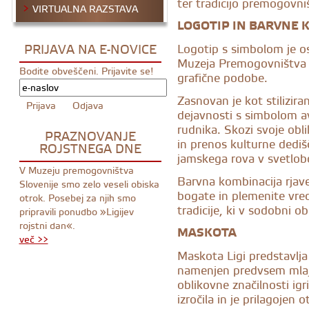
ter tradicijo premogovn
VIRTUALNA RAZSTAVA
LOGOTIP IN BARVNE 
PRIJAVA NA E-NOVICE
Logotip s simbolom je os
Muzeja Premogovništva Sl
Bodite obveščeni. Prijavite se!
grafične podobe.
Zasnovan je kot stiliziran
dejavnosti s simbolom av
rudnika. Skozi svoje obl
PRAZNOVANJE
in prenos kulturne dediš
ROJSTNEGA DNE
jamskega rova v svetlob
V Muzeju premogovništva
Barvna kombinacija rjave
Slovenije smo zelo veseli obiska
bogate in plemenite vred
otrok. Posebej za njih smo
tradicije, ki v sodobni ob
pripravili ponudbo »Ligijev
rojstni dan«.
MASKOTA
več >>
Maskota Ligi predstavlja
namenjen predvsem mlaj
oblikovne značilnosti igr
izročila in je prilagojen 