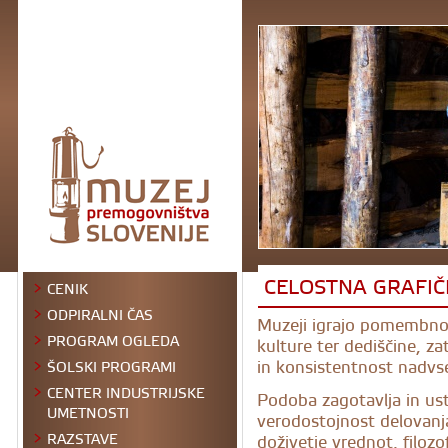
CELOSTNA GRAFI
CENIK
ODPIRALNI ČAS
Muzeji igrajo pomembno 
PROGRAM OGLEDA
kulture ter dediščine, z
in konsistentnost nadv
ŠOLSKI PROGRAMI
CENTER INDUSTRIJSKE
Podoba zagotavlja in us
UMETNOSTI
verodostojnost delovanja
RAZSTAVE
doživetje vrednot, filozof