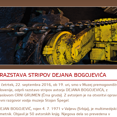
RAZSTAVA STRIPOV DEJANA BOGOJEVIĆA
 četrtek, 22. septembra 2016, ob 19. uri, smo v Muzej premogovništ
lovenije, odprli razstavo stripov avtorja DEJANA BOGOJEVIĆA, z
aslovom CRNI GRUMEN (Črna gruda). Z avtorjem je na otvoritvi opravi
avni razgovor vodja muzeja Stojan Špegel.
EJAN BOGOJEVIĆ, rojen 4. 7. 1971 v Valjevu (Srbija), je multimedijski
metnik. Objavil je 50 avtorskih knjig. Njegova dela so prevedena v