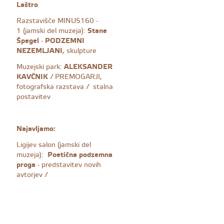
Laštro
Razstavišče MINUS160 -
1 (jamski del muzeja):
Stane
Špegel
-
PODZEMNI
NEZEMLJANI
, skulpture
Muzejski park:
ALEKSANDER
KAVČNIK
/ PREMOGARJI,
fotografska razstava / stalna
postavitev
Najavljamo:
Ligijev salon (jamski del
muzeja):
Poetična podzemna
proga
- predstavitev novih
avtorjev /