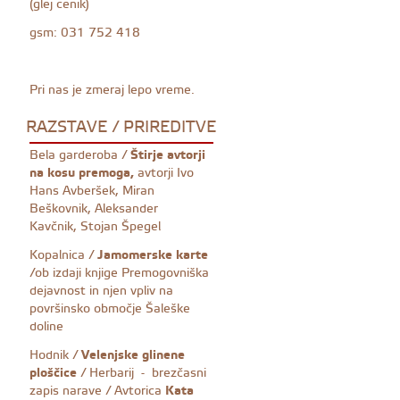
(glej cenik)
gsm: 031 752 418
Pri nas je zmeraj lepo vreme.
RAZSTAVE / PRIREDITVE
Bela garderoba /
Štirje avtorji
na kosu premoga,
avtorji Ivo
Hans Avberšek, Miran
Beškovnik, Aleksander
Kavčnik, Stojan Špegel
Kopalnica /
Jamomerske karte
/ob izdaji knjige Premogovniška
dejavnost in njen vpliv na
površinsko območje Šaleške
doline
Hodnik /
Velenjske glinene
ploščice
/ Herbarij - brezčasni
zapis narave / Avtorica
Kata