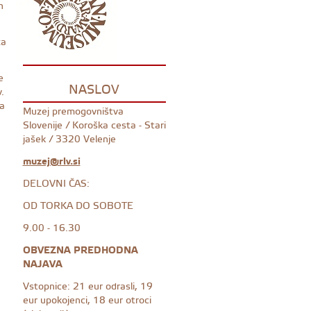
h
za
e
NASLOV
.
-a
Muzej premogovništva
Slovenije / Koroška cesta - Stari
jašek / 3320 Velenje
muzej@rlv.si
DELOVNI ČAS:
OD TORKA DO SOBOTE
9.00 - 16.30
OBVEZNA PREDHODNA
NAJAVA
Vstopnice: 21 eur odrasli, 19
eur upokojenci, 18 eur otroci