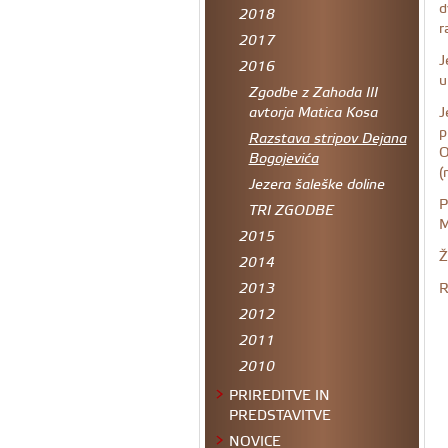
d
2018
r
2017
J
2016
u
Zgodbe z Zahoda III
J
avtorja Matica Kosa
p
Razstava stripov Dejana
O
Bogojevića
(
Jezera šaleške doline
P
TRI ZGODBE
M
2015
Ž
2014
R
2013
2012
2011
2010
PRIREDITVE IN
PREDSTAVITVE
NOVICE