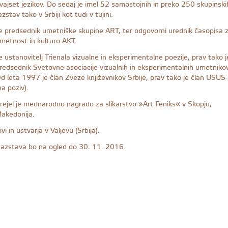
vajset jezikov. Do sedaj je imel 52 samostojnih in preko 250 skupinski
azstav tako v Srbiji kot tudi v tujini.
e predsednik umetniške skupine ART, ter odgovorni urednik časopisa 
metnost in kulturo AKT.
e ustanovitelj Trienala vizualne in eksperimentalne poezije, prav tako j
redsednik Svetovne asociacije vizualnih in eksperimentalnih umetnikov
d leta 1997 je član Zveze književnikov Srbije, prav tako je član USUS
na poziv).
rejel je mednarodno nagrado za slikarstvo »Art Feniks« v Skopju,
akedonija.
ivi in ustvarja v Valjevu (Srbija).
azstava bo na ogled do 30. 11. 2016.