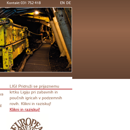
Kontakt 031 752 418
EN
DE
LIGI Pridruži se prijaznemu
krtku Ligiju pri zabavnih in
va
poučnih igricah v podzemnih
rovih. Klikni in raziskuj!
l
Klikni in raziskuj!