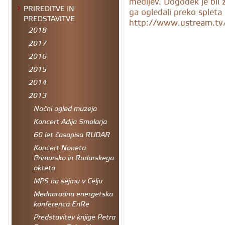
medijev. Dogodek je bil z
PRIREDITVE IN
ga ogledali preko spleta
PREDSTAVITVE
http://www.ustream.tv/c
2018
2017
2016
2015
2014
2013
Nočni ogled muzeja
Koncert Adija Smolarja
60 let časopisa RUDAR
Koncert Noneta
Primorsko in Rudarskega
okteta
MPS na sejmu v Celju
Mednarodna energetska
konferenca EnRe
Predstavitev knjige Petra