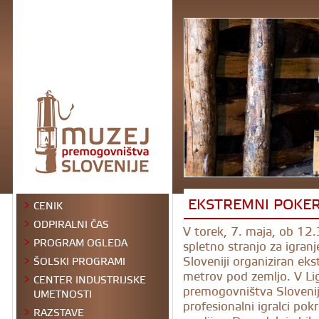
EKSTREMNI POKER
CENIK
ODPIRALNI ČAS
V torek, 7. maja, ob 12.3
PROGRAM OGLEDA
spletno stranjo za igran
Sloveniji organiziran ek
ŠOLSKI PROGRAMI
metrov pod zemljo. V Li
CENTER INDUSTRIJSKE
premogovništva Slovenije
UMETNOSTI
profesionalni igralci pok
RAZSTAVE