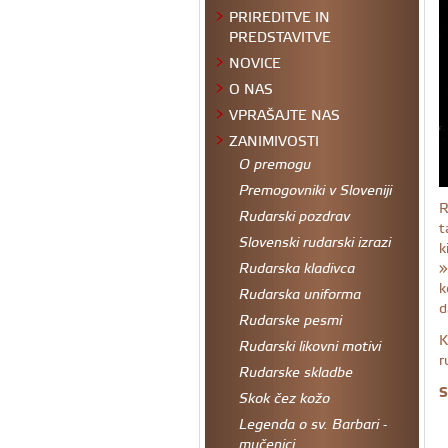
PRIREDITVE IN
PREDSTAVITVE
NOVICE
O NAS
VPRAŠAJTE NAS
ZANIMIVOSTI
O premogu
Premogovniki v Sloveniji
R
Rudarski pozdrav
t
Slovenski rudarski izrazi
k
»
Rudarska kladivca
k
Rudarska uniforma
d
Rudarske pesmi
K
Rudarski likovni motivi
r
Rudarske skladbe
S
Skok čez kožo
Legenda o sv. Barbari -
mučenici