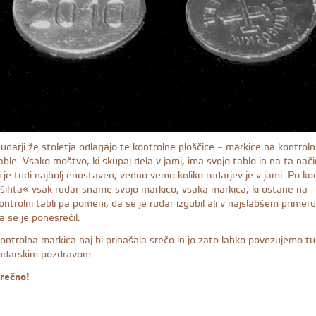
udarji že stoletja odlagajo te kontrolne ploščice – markice na kontrol
able. Vsako moštvo, ki skupaj dela v jami, ima svojo tablo in na ta nači
i je tudi najbolj enostaven, vedno vemo koliko rudarjev je v jami. Po ko
šihta« vsak rudar sname svojo markico, vsaka markica, ki ostane na
ontrolni tabli pa pomeni, da se je rudar izgubil ali v najslabšem primeru
a se je ponesrečil.
ontrolna markica naj bi prinašala srečo in jo zato lahko povezujemo tu
udarskim pozdravom.
rečno!