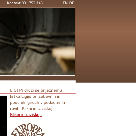
Kontakt 031 752 418
EN
DE
LIGI Pridruži se prijaznemu
krtku Ligiju pri zabavnih in
poučnih igricah v podzemnih
rovih. Klikni in raziskuj!
Klikni in raziskuj!