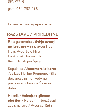
(glej cenik)
gsm: 031 752 418
Pri nas je zmeraj lepo vreme.
RAZSTAVE / PRIREDITVE
Bela garderoba /
Štirje avtorji
na kosu premoga,
avtorji Ivo
Hans Avberšek, Miran
Beškovnik, Aleksander
Kavčnik, Stojan Špegel
Kopalnica /
Jamomerske karte
/ob izdaji knjige Premogovniška
dejavnost in njen vpliv na
površinsko območje Šaleške
doline
Hodnik /
Velenjske glinene
ploščice
/ Herbarij - brezčasni
zapis narave / Avtorica
Kata