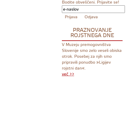
Bodite obveščeni. Prijavite se!
PRAZNOVANJE
ROJSTNEGA DNE
V Muzeju premogovništva
Slovenije smo zelo veseli obiska
otrok. Posebej za njih smo
pripravili ponudbo »Ligijev
rojstni dan«.
več >>