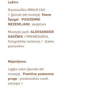
Laštro
Razstavišče MINUS160 -
1 (jamski del muzeja):
Stane
Špegel
-
PODZEMNI
NEZEMLJANI
, skulpture
Muzejski park:
ALEKSANDER
KAVČNIK
/ PREMOGARJI,
fotografska razstava / stalna
postavitev
Najavljamo:
Ligijev salon (jamski del
muzeja):
Poetična podzemna
proga
- predstavitev novih
avtorjev /