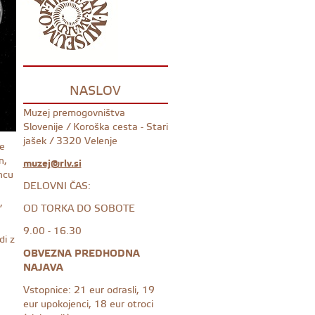
NASLOV
Muzej premogovništva
Slovenije / Koroška cesta - Stari
jašek / 3320 Velenje
ne
n,
muzej@rlv.si
ncu
DELOVNI ČAS:
,
OD TORKA DO SOBOTE
9.00 - 16.30
di z
OBVEZNA PREDHODNA
NAJAVA
Vstopnice: 21 eur odrasli, 19
eur upokojenci, 18 eur otroci