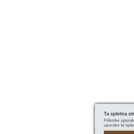
Ta spletna st
Piškotke uporab
uporabo te splet
Obiščite nas tudi na